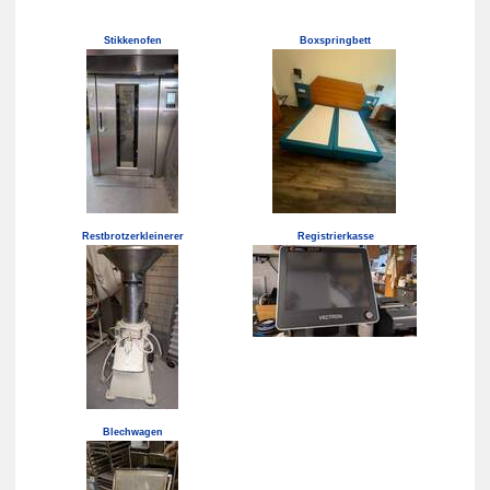
Stikkenofen
Boxspringbett
Restbrotzerkleinerer
Registrierkasse
Blechwagen