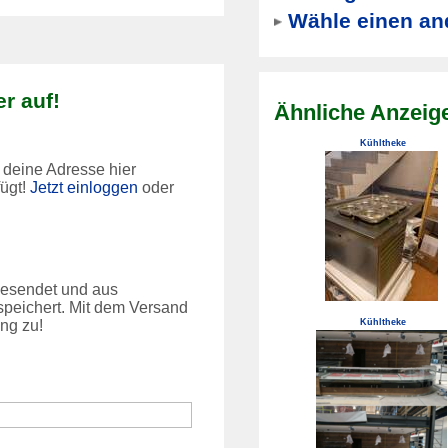
Wähle einen an
r auf!
Ähnliche Anzeig
Kühltheke
 deine Adresse hier
fügt!
Jetzt einloggen
oder
 gesendet und aus
peichert. Mit dem Versand
Kühltheke
ng zu!