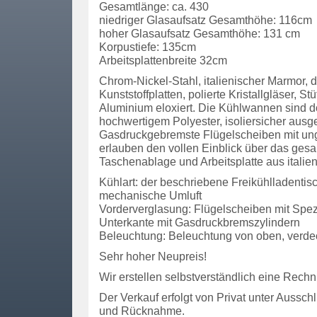
Gesamtlänge: ca. 430
niedriger Glasaufsatz Gesamthöhe: 116cm
hoher Glasaufsatz Gesamthöhe: 131 cm
Korpustiefe: 135cm
Arbeitsplattenbreite 32cm
Chrom-Nickel-Stahl, italienischer Marmor, d
Kunststoffplatten, polierte Kristallgläser, S
Aluminium eloxiert. Die Kühlwannen sind d
hochwertigem Polyester, isoliersicher ausg
Gasdruckgebremste Flügelscheiben mit un
erlauben den vollen Einblick über das ges
Taschenablage und Arbeitsplatte aus itali
Kühlart: der beschriebene Freikühlladentisch
mechanische Umluft
Vorderverglasung: Flügelscheiben mit Spezia
Unterkante mit Gasdruckbremszylindern
Beleuchtung: Beleuchtung von oben, verdeckt
Sehr hoher Neupreis!
Wir erstellen selbstverständlich eine Rechn
Der Verkauf erfolgt von Privat unter Aussch
und Rücknahme.