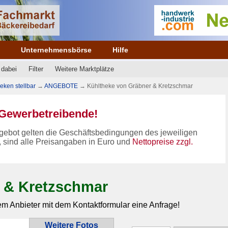
e
Unternehmensbörse
Hilfe
 dabei
Filter
Weitere Marktplätze
ken stellbar
→
ANGEBOTE
→
Kühltheke von Gräbner & Kretzschmar
n Gewerbetreibende!
gebot gelten die Geschäftsbedingungen des jeweiligen
, sind alle Preisangaben in Euro und
Nettopreise zzgl.
 & Kretzschmar
em Anbieter mit dem Kontaktformular eine Anfrage!
Weitere Fotos