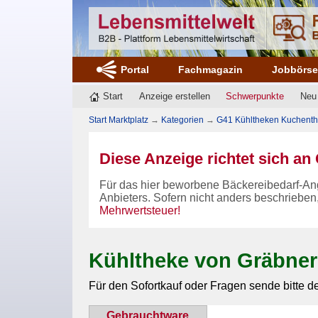
Portal
Fachmagazin
Jobbörs
Start
Anzeige erstellen
Schwerpunkte
Neu
Start Marktplatz
→
Kategorien
→
G41 Kühltheken Kuchenthe
Diese Anzeige richtet sich a
Für das hier beworbene Bäckereibedarf-An
Anbieters. Sofern nicht anders beschrieben
Mehrwertsteuer!
Kühltheke von Gräbner
Für den Sofortkauf oder Fragen sende bitte d
Gebrauchtware