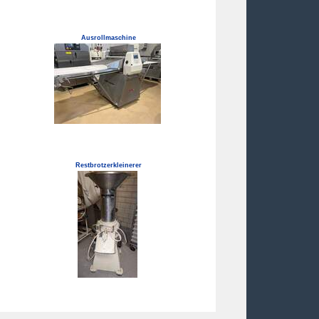
Ausrollmaschine
Restbrotzerkleinerer