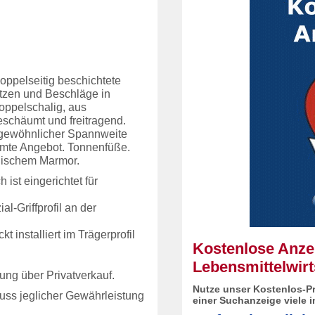
oppelseitig beschichtete
tützen und Beschläge in
oppelschalig, aus
eschäumt und freitragend.
gewöhnlicher Spannweite
amte Angebot. Tonnenfüße.
enischem Marmor.
 ist eingerichtet für
l-Griffprofil an der
 installiert im Trägerprofil
Kostenlose Anzei
Lebensmittelwirt
ung über Privatverkauf.
Nutze unser Kostenlos-Pr
luss jeglicher Gewährleistung
einer Suchanzeige viele 