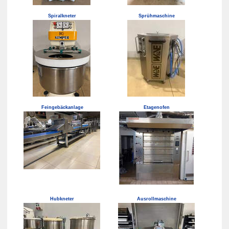
Spiralkneter
Sprühmaschine
Feingebäckanlage
Etagenofen
Hubkneter
Ausrollmaschine