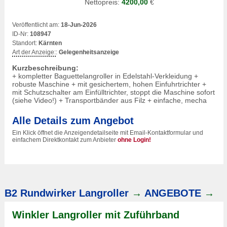
Nettopreis:
4200,00
€
Veröffentlicht am:
18-Jun-2026
ID-Nr:
108947
Standort:
Kärnten
Art der Anzeige:
:
Gelegenheitsanzeige
Kurzbeschreibung:
+ kompletter Baguettelangroller in Edelstahl-Verkleidung +
robuste Maschine + mit gesichertem, hohen Einfuhrtrichter +
mit Schutzschalter am Einfülltrichter, stoppt die Maschine sofort
(siehe Video!) + Transportbänder aus Filz + einfache, mecha
Alle Details zum Angebot
Ein Klick öffnet die Anzeigendetailseite mit Email-Kontaktformular und
einfachem Direktkontakt zum Anbieter
ohne Login!
B2 Rundwirker Langroller
→
ANGEBOTE
→
Winkler Langroller mit Zuführband