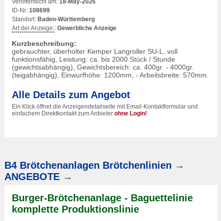
Veröffentlicht am:
18-May-2026
ID-Nr:
108699
Standort:
Baden-Württemberg
Art der Anzeige:
:
Gewerbliche Anzeige
Kurzbeschreibung:
gebrauchter, überholter Kemper Langroller SU-L, voll
funktionsfähig, Leistung: ca. bis 2000 Stück / Stunde
(gewichtsabhängig), Gewichtsbereich: ca. 400gr. - 4000gr.
(teigabhängig), Einwurfhöhe: 1200mm, - Arbeitsbreite: 570mm.
Alle Details zum Angebot
Ein Klick öffnet die Anzeigendetailseite mit Email-Kontaktformular und
einfachem Direktkontakt zum Anbieter
ohne Login!
B4 Brötchenanlagen Brötchenlinien
→
ANGEBOTE
→
Burger-Brötchenanlage - Baguettelinie
komplette Produktionslinie