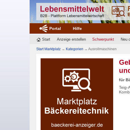
Portal
Hilfe
Start
Anzeige erstellen
Schwerpunkt
Neu 
Start Marktplatz
→
Kategorien
→
Ausrollmaschinen
Geb
und
für B
Teig-
Kombi