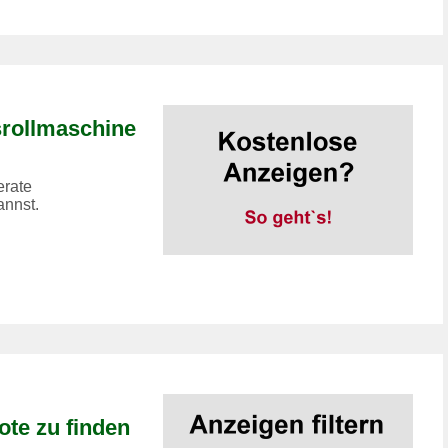
srollmaschine
erate
annst.
ote zu finden