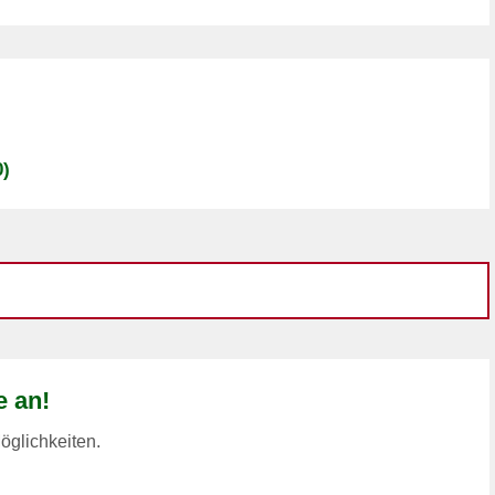
0)
e an!
öglichkeiten.