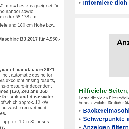
Informiere dich 
0 mm = bestens geeignet für
eneinander sowie
m oder 58 / 78 cm.
Tiefe und 180 cm Höhe bzw.
Maschine BJ 2017 für 4.950,-
 year of manufacture 2021
,
 incl. automatic dosing for
s excellent rinsing results,
ains-pressure-independent
Hilfreiche Seiten
mes (120, 240 and 360
 for tank and rinse water.
Lerne die vielen Filtermögl
/ of which approx. 12 kW
heraus, welche für dich nütz
f the wash compartment
Bäckereimaschi
res.
Schwerpunkte i
approx. 10 to 30 rinses,
Anzeigen filtern
es.