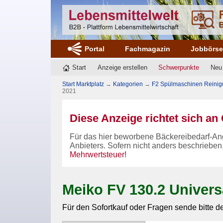
Portal
Fachmagazin
Jobbörs
Start
Anzeige erstellen
Schwerpunkte
Neu
Start Marktplatz
→
Kategorien
→
F2 Spülmaschinen Reini
2021
Diese Anzeige richtet sich a
Für das hier beworbene Bäckereibedarf-An
Anbieters. Sofern nicht anders beschrieben
Mehrwertsteuer!
Meiko FV 130.2 Univer
Für den Sofortkauf oder Fragen sende bitte d