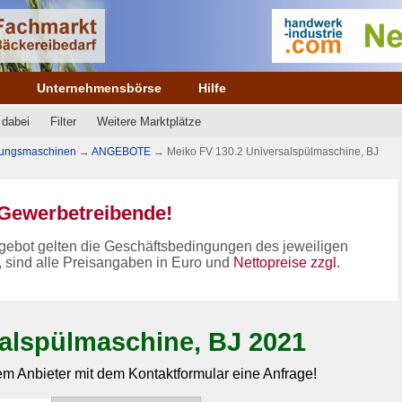
e
Unternehmensbörse
Hilfe
 dabei
Filter
Weitere Marktplätze
gungsmaschinen
→
ANGEBOTE
→
Meiko FV 130.2 Universalspülmaschine, BJ
n Gewerbetreibende!
gebot gelten die Geschäftsbedingungen des jeweiligen
, sind alle Preisangaben in Euro und
Nettopreise zzgl.
salspülmaschine, BJ 2021
em Anbieter mit dem Kontaktformular eine Anfrage!