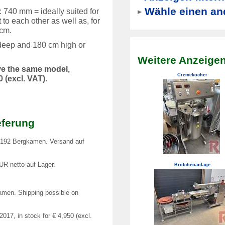
Wähle einen an
: 740 mm = ideally suited for
to each other as well as, for
 cm.
deep and 180 cm high or
Weitere Anzeigen
ave the same model,
Cremekocher
 (excl. VAT).
eferung
59192 Bergkamen. Versand auf
UR netto auf Lager.
Brötchenanlage
amen. Shipping possible on
17, in stock for € 4,950 (excl.