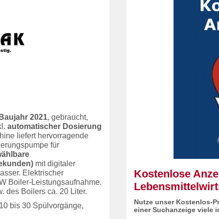
Baujahr 2021
, gebraucht,
kl.
automatischer Dosierung
hine liefert hervorragende
igerungspumpe für
wählbare
Sekunden)
mit digitaler
Kostenlose Anzei
sser. Elektrischer
kW Boiler-Leistungsaufnahme.
Lebensmittelwirt
 des Boilers ca. 20 Liter.
Nutze unser Kostenlos-Pr
10 bis 30 Spülvorgänge,
einer Suchanzeige viele 