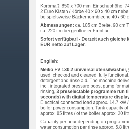
Korbmaß: 850 x 700 mm, Einschubhöhe: 74
2 Euro Kisten / Körbe 40 x 60 x 40 cm neb
beispielsweise Bäckernormbleche 40 / 60 c
Abmessungen:
ca. 105 cm Breite, 90 cm 
ca. 220 cm bei geöffneter Fronttür
Sofort verfügbar! - Derzeit auch gleiche 
EUR netto auf Lager.
English:
Meiko FV 130.2 universal utensilwasher,
used, checked and cleaned, fully functional,
detergent and rinse aid. The machine deliver
incl. integrated pressure boost pump for m
rinsing,
3 preselectable programme run ti
seconds) with digital temperature display
Electrical connected load approx. 14.7 kW 
boiler power consumption. Tank capacity o
approx. 85 litres / of the boiler approx. 20 lit
Capacity per hour depending on programme 
water consumption per rinse approx. 5.8 litr