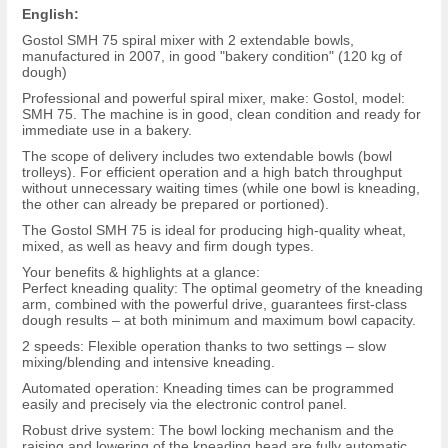
English:
Gostol SMH 75 spiral mixer with 2 extendable bowls,
manufactured in 2007, in good "bakery condition" (120 kg of
dough)
Professional and powerful spiral mixer, make: Gostol, model:
SMH 75. The machine is in good, clean condition and ready for
immediate use in a bakery.
The scope of delivery includes two extendable bowls (bowl
trolleys). For efficient operation and a high batch throughput
without unnecessary waiting times (while one bowl is kneading,
the other can already be prepared or portioned).
The Gostol SMH 75 is ideal for producing high-quality wheat,
mixed, as well as heavy and firm dough types.
Your benefits & highlights at a glance:
Perfect kneading quality: The optimal geometry of the kneading
arm, combined with the powerful drive, guarantees first-class
dough results – at both minimum and maximum bowl capacity.
2 speeds: Flexible operation thanks to two settings – slow
mixing/blending and intensive kneading.
Automated operation: Kneading times can be programmed
easily and precisely via the electronic control panel.
Robust drive system: The bowl locking mechanism and the
raising and lowering of the kneading head are fully automatic.