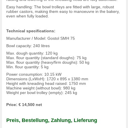
Easy handling: The bowl trolleys are fitted with large, robust
rubber castors, making them easy to manoeuvre in the bakery,
even when fully loaded.
Technical specifications:
Manufacturer / Model: Gostol SMH 75
Bowl capacity: 240 litres
Max. dough quantity: 120 kg
Max. flour quantity (standard doughs): 75 kg
Max. flour quantity (heavy/firm doughs): 50 kg
Min. flour quantity: 5 kg
Power consumption: 10.15 kW
Dimensions (LxWxH): 1720 x 895 x 1380 mm
Height with kneading head raised: 1750 mm
Machine weight (without bowl): 980 kg
Weight per bowl trolley (empty): 245 kg
Price: € 14,500 net
Preis, Bestellung, Zahlung, Lieferung