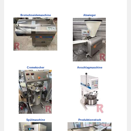
Brotschneidemaschine
Abwieger
Cremekocher
Anschlagmaschine
Spülmaschine
Produktionstisch