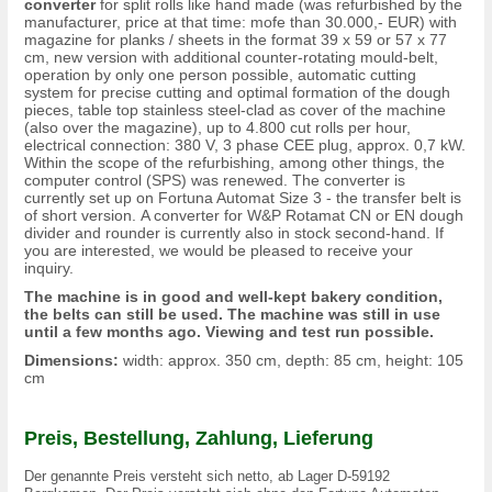
converter
for split rolls like hand made (was refurbished by the
manufacturer, price at that time: mofe than 30.000,- EUR) with
magazine for planks / sheets in the format 39 x 59 or 57 x 77
cm, new version with additional counter-rotating mould-belt,
operation by only one person possible, automatic cutting
system for precise cutting and optimal formation of the dough
pieces, table top stainless steel-clad as cover of the machine
(also over the magazine), up to 4.800 cut rolls per hour,
electrical connection: 380 V, 3 phase CEE plug, approx. 0,7 kW.
Within the scope of the refurbishing, among other things, the
computer control (SPS) was renewed. The converter is
currently set up on Fortuna Automat Size 3 - the transfer belt is
of short version. A converter for W&P Rotamat CN or EN dough
divider and rounder is currently also in stock second-hand. If
you are interested, we would be pleased to receive your
inquiry.
The machine is in good and well-kept bakery condition,
the belts can still be used. The machine was still in use
until a few months ago. Viewing and test run possible.
Dimensions:
width: approx. 350 cm, depth: 85 cm, height: 105
cm
Preis, Bestellung, Zahlung, Lieferung
Der genannte Preis versteht sich netto, ab Lager D-59192