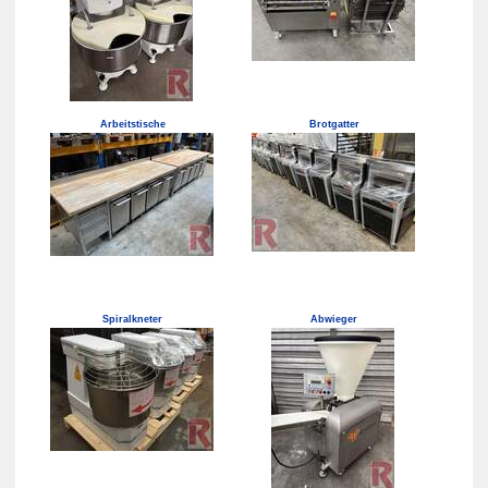
Arbeitstische
Brotgatter
Spiralkneter
Abwieger