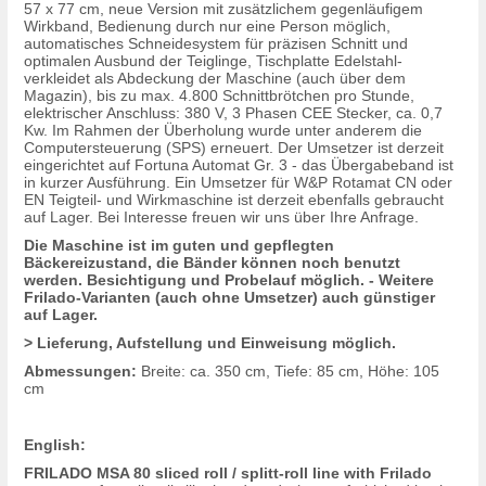
57 x 77 cm, neue Version mit zusätzlichem gegenläufigem
Wirkband, Bedienung durch nur eine Person möglich,
automatisches Schneidesystem für präzisen Schnitt und
optimalen Ausbund der Teiglinge, Tischplatte Edelstahl-
verkleidet als Abdeckung der Maschine (auch über dem
Magazin), bis zu max. 4.800 Schnittbrötchen pro Stunde,
elektrischer Anschluss: 380 V, 3 Phasen CEE Stecker, ca. 0,7
Kw. Im Rahmen der Überholung wurde unter anderem die
Computersteuerung (SPS) erneuert. Der Umsetzer ist derzeit
eingerichtet auf Fortuna Automat Gr. 3 - das Übergabeband ist
in kurzer Ausführung. Ein Umsetzer für W&P Rotamat CN oder
EN Teigteil- und Wirkmaschine ist derzeit ebenfalls gebraucht
auf Lager. Bei Interesse freuen wir uns über Ihre Anfrage.
Die Maschine ist im guten und gepflegten
Bäckereizustand, die Bänder können noch benutzt
werden. Besichtigung und Probelauf möglich. - Weitere
Frilado-Varianten (auch ohne Umsetzer) auch günstiger
auf Lager.
> Lieferung, Aufstellung und Einweisung möglich.
Abmessungen:
Breite: ca. 350 cm, Tiefe: 85 cm, Höhe: 105
cm
English:
FRILADO MSA 80 sliced roll / splitt-roll line with Frilado