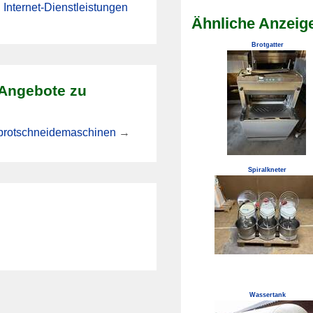
Internet-Dienstleistungen
Ähnliche Anzeige
Brotgatter
 Angebote zu
-brotschneidemaschinen
→
Spiralkneter
Wassertank