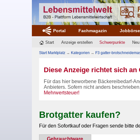
Portal
Fachmagazin
Jobbörs
Start
Anzeige erstellen
Schwerpunkte
Neu
Start Marktplatz
→
Kategorien
→
F3 gatter-brotschneidema
Diese Anzeige richtet sich a
Für das hier beworbene Bäckereibedarf-An
Anbieters. Sofern nicht anders beschrieben
Mehrwertsteuer!
Brotgatter kaufen?
Für den Sofortkauf oder Fragen sende bitte d
Gebrauchtware