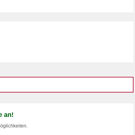
e an!
öglichkeiten.