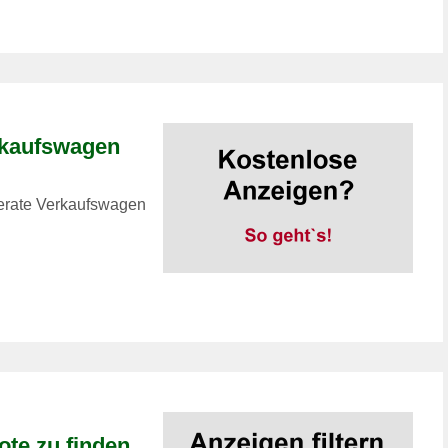
rkaufswagen
nserate Verkaufswagen
ote zu finden