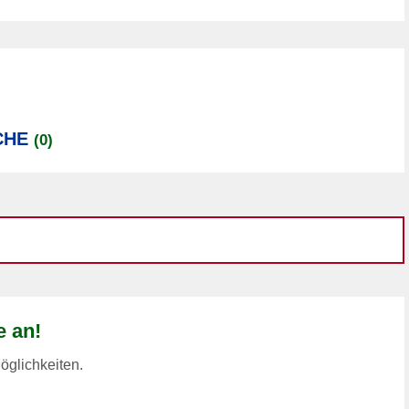
CHE
(0)
e an!
öglichkeiten.