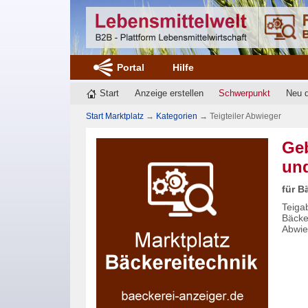
Portal
Hilfe
Start
Anzeige erstellen
Schwerpunkt
Neu 
Start Marktplatz
→
Kategorien
→
Teigteiler Abwieger
Geb
und
für B
Teiga
Bäcke
Abwi