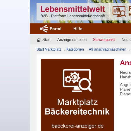
Portal
Hilfe
Start
Anzeige erstellen
Schwerpunkt
Neu 
Start Marktplatz
→
Kategorien
→
A9 anschlagmaschinen
→
An
Neu u
Handw
Angeb
Plane
Plane